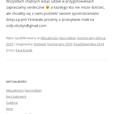
Wszystkich chętnych wziąć udział w przygotowaniach
zapraszamy serdecznie
a każdego kto nie może dotrzeć,
ale chciałby się z nami podzielić swoimi spostrzeżeniami
dotyczącymi Festiwalu prosimy o przesyłanie maili na
osfp.olsztyn@gmail.com .
Wpis opublikowany w
Aktualności (wszystkie)
,
Kormorany edycja
2015
i otagowany
festiwal
,
Kormorany 2015
9 października 2014
przez
Ewa Krecik
.
AKTUALNOŚCI
Aktualności (wszystkie)
bez kategorii
Galeria
Inne