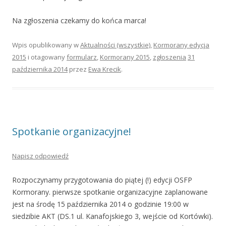
Na zgłoszenia czekamy do końca marca!
Wpis opublikowany w
Aktualności (wszystkie)
,
Kormorany edycja
2015
i otagowany
formularz
,
Kormorany 2015
,
zgłoszenia
31
października 2014
przez
Ewa Krecik
.
Spotkanie organizacyjne!
Napisz odpowiedź
Rozpoczynamy przygotowania do piątej (!) edycji OSFP
Kormorany. pierwsze spotkanie organizacyjne zaplanowane
jest na środę 15 października 2014 o godzinie 19:00 w
siedzibie AKT (DS.1 ul. Kanafojskiego 3, wejście od Kortówki).