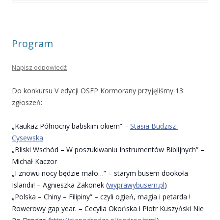
Program
Napisz odpowiedź
Do konkursu V edycji OSFP Kormorany przyjęliśmy 13
zgłoszeń:
„Kaukaz Północny babskim okiem” –
Stasia Budzisz-
Cysewska
„Bliski Wschód – W poszukiwaniu Instrumentów Biblijnych” –
Michał Kaczor
„I znowu nocy będzie mało…” – starym busem dookoła
Islandii! – Agnieszka Zakonek (
w
yprawybusem.pl
)
„Polska – Chiny – Filipiny” – czyli ogień, magia i petarda !
Rowerowy gap year. – Cecylia Okońska i Piotr Kuszyński Nie