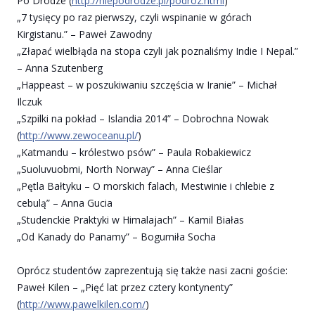
Po Drodze (
http://niepodrodze.pl/
podroz.html
)
„7 tysięcy po raz pierwszy, czyli wspinanie w górach
Kirgistanu.” – Paweł Zawodny
„Złapać wielbłąda na stopa czyli jak poznaliśmy Indie I Nepal.”
– Anna Szutenberg
„Happeast – w poszukiwaniu szczęścia w Iranie” – Michał
Ilczuk
„Szpilki na pokład – Islandia 2014” – Dobrochna Nowak
(
http://www.zewoceanu.pl/
)
„Katmandu – królestwo psów” – Paula Robakiewicz
„Suoluvuobmi, North Norway” – Anna Cieślar
„Pętla Bałtyku – O morskich falach, Mestwinie i chlebie z
cebulą” – Anna Gucia
„Studenckie Praktyki w Himalajach” – Kamil Białas
„Od Kanady do Panamy” – Bogumiła Socha
Oprócz studentów zaprezentują się także nasi zacni goście:
Paweł Kilen – „Pięć lat przez cztery kontynenty”
(
http://www.pawelkilen.com/
)