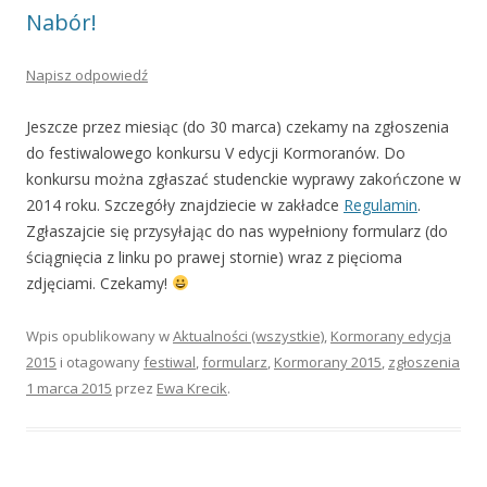
Nabór!
Napisz odpowiedź
Jeszcze przez miesiąc (do 30 marca) czekamy na zgłoszenia
do festiwalowego konkursu V edycji Kormoranów. Do
konkursu można zgłaszać studenckie wyprawy zakończone w
2014 roku. Szczegóły znajdziecie w zakładce
Regulamin
.
Zgłaszajcie się przysyłając do nas wypełniony formularz (do
ściągnięcia z linku po prawej stornie) wraz z pięcioma
zdjęciami. Czekamy!
Wpis opublikowany w
Aktualności (wszystkie)
,
Kormorany edycja
2015
i otagowany
festiwal
,
formularz
,
Kormorany 2015
,
zgłoszenia
1 marca 2015
przez
Ewa Krecik
.