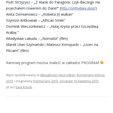
Piotr Strzyżysz – „Z Alaski do Patagonii, czyli dlaczego nie
pojechałem rowerem do Danii?” (
http://onthebike.pl/pl/
)
Anita Demianowicz – „Kobieta (i) wulkan”
Szymon Antkowiak – „African Smile”
Dominik Wieczorkiewicz – „Hulaj Krysiu przez Szczęśliwą
Arabię.”
Władysław Labuda – „Nomadzi” (film)
Marek Ułan-Szymański i Mateusz Konopacki – „Uciec na
Pitcairn” (film)
Ramowy program można znaleźć w zakładce PROGRAM
Wpis opublikowany w
Aktualności (wszystkie)
,
Kormorany edycja
2015
i otagowany
Kormorany 2015
,
program
15 kwietnia 2015
przez
Ewa Krecik
.