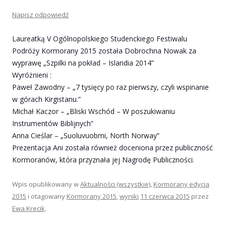
Napisz odpowiedź
Laureatką V Ogólnopolskiego Studenckiego Festiwalu
Podróży Kormorany 2015 została Dobrochna Nowak za
wyprawę „Szpilki na pokład – Islandia 2014”
Wyróżnieni :
Paweł Zawodny – „7 tysięcy po raz pierwszy, czyli wspinanie
w górach Kirgistanu.”
Michał Kaczor – „Bliski Wschód – W poszukiwaniu
Instrumentów Biblijnych”
Anna Cieślar – „Suoluvuobmi, North Norway”
Prezentacja Ani została również doceniona przez publiczność
Kormoranów, która przyznała jej Nagrodę Publiczności.
Wpis opublikowany w
Aktualności (wszystkie)
,
Kormorany edycja
2015
i otagowany
Kormorany 2015
,
wyniki
11 czerwca 2015
przez
Ewa Krecik
.