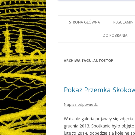
STRONA GŁÓWNA
REGULAMIN
DO POBRANIA
ARCHIWA TAGU:
AUTOSTOP
Pokaz Przemka Skoko
Napisz odpowiedź
W dziale galeria pojawiły się zdjęc
grudnia 2013. Spotkanie było objęt
lutego 2014, odbędzie się kolejne