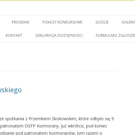
Przeskocz do treści
PROGRAM
POKAZY KONKURSOWE
GOŚCIE
GALERI
KONTAKT
DEKLARACJA DOSTĘPNOŚCI
FORMULARZ ZGŁOSZE
wskiego
ia ze spotkania z Przemkiem Skokowskim, które odbyło się 9
e patronatem OSFP Kormorany. Już wkrótce, pod koniec
 spotkanie pod patronatem Kormoranów, tym razem o