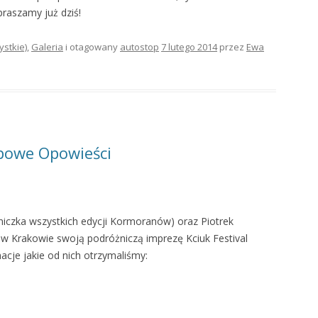
praszamy już dziś!
ystkie)
,
Galeria
i otagowany
autostop
7 lutego 2014
przez
Ewa
opowe Opowieści
niczka wszystkich edycji Kormoranów) oraz Piotrek
ją w Krakowie swoją podróżniczą imprezę Kciuk Festival
cje jakie od nich otrzymaliśmy: