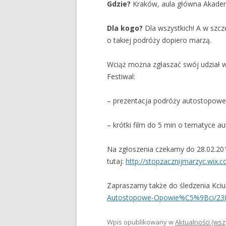
Gdzie?
Kraków, aula główna Akademi
Dla kogo?
Dla wszystkich! A w szcz
o takiej podróży dopiero marzą.
Wciąż można zgłaszać swój udział w
Festiwal:
– prezentacja podróży autostopowe
– krótki film do 5 min o tematyce a
Na zgłoszenia czekamy do 28.02.201
tutaj:
http://stopzacznijmarzyc.wix.
c
Zapraszamy także do śledzenia Kciu
Autostopowe-Opowie%C5%9Bci/
23
Wpis opublikowany w
Aktualności (wsz