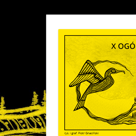
Kolejna witryna oparta na WordPressie
Kormorany