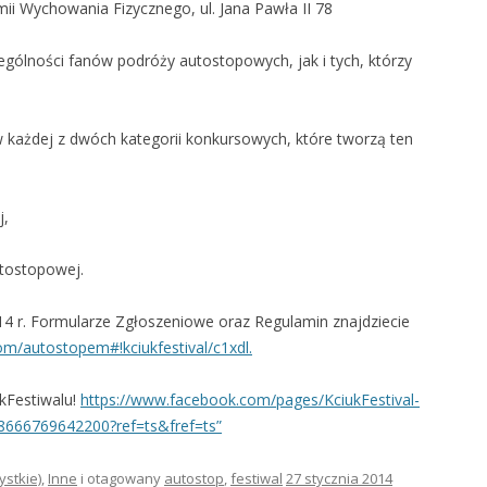
i Wychowania Fizycznego, ul. Jana Pawła II 78
ególności fanów podróży autostopowych, jak i tych, którzy
 każdej z dwóch kategorii konkursowych, które tworzą ten
j,
utostopowej.
4 r. Formularze Zgłoszeniowe oraz Regulamin znajdziecie
om/autostopem#!kciukfestival/
c1xdl.
kFestiwalu!
https://www.facebook.com/
pages/KciukFestival-
8666769642200?ref=ts&fref=
ts”
ystkie)
,
Inne
i otagowany
autostop
,
festiwal
27 stycznia 2014