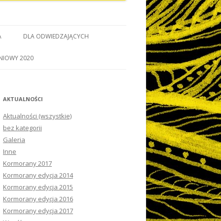
A
DLA ODWIEDZAJĄCYCH
NIOWY 2020
AKTUALNOŚCI
Aktualności (wszystkie)
bez kategorii
Galeria
Inne
Kormorany 2017
Kormorany edycja 2014
Kormorany edycja 2015
Kormorany edycja 2016
Kormorany edycja 2017