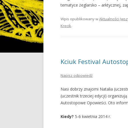
tematyce żeglarsko – arktycznej, za
Wpis opublikowany w
Aktualności (wsz
Krecik
.
Kciuk Festival Autost
Napisz odpowiedź
Nasi dobrzy znajomi Natalia (uczest
(uczestnik trzeciej edycji) organizu
Autostopowe Opowieści. Oto informa
Kiedy?
5-6 kwietnia 2014 r.